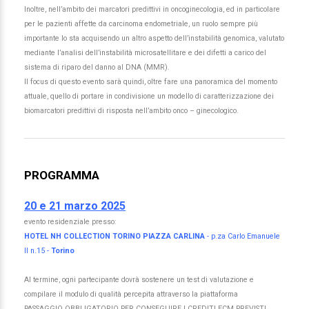
Inoltre, nell’ambito dei marcatori predittivi in oncoginecologia, ed in particolare
per le pazienti affette da carcinoma endometriale, un ruolo sempre più
importante lo sta acquisendo un altro aspetto dell’instabilità genomica, valutato
mediante l’analisi dell’instabilità microsatellitare e dei difetti a carico del
sistema di riparo del danno al DNA (MMR).
Il focus di questo evento sarà quindi, oltre fare una panoramica del momento
attuale, quello di portare in condivisione un modello di caratterizzazione dei
biomarcatori predittivi di risposta nell’ambito onco – ginecologico.
PROGRAMMA
20 e 21 marzo 2025
evento residenziale presso:
HOTEL NH COLLECTION TORINO PIAZZA CARLINA
- p.za Carlo Emanuele
II n.15 -
Torino
Al termine, ogni partecipante dovrà sostenere un test di valutazione e
compilare il modulo di qualità percepita attraverso la piattaforma
PASSAGGIO OBBLIGATORIO PER CONSEGUIRE I CREDITI ECM PREVISTI